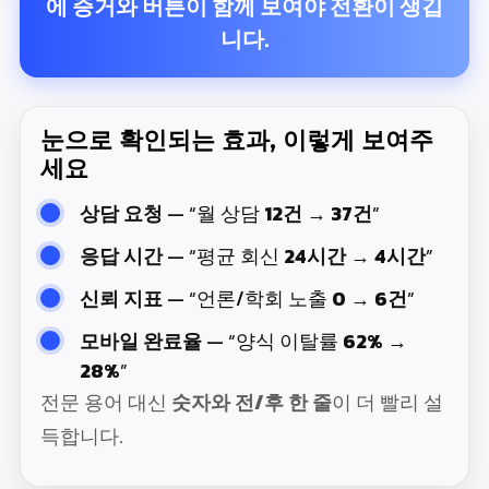
에
증거와 버튼
이 함께 보여야 전환이 생깁
니다.
눈으로 확인되는 효과, 이렇게 보여주
세요
상담 요청
— “월 상담
12건 → 37건
”
응답 시간
— “평균 회신
24시간 → 4시간
”
신뢰 지표
— “언론/학회 노출
0 → 6건
”
모바일 완료율
— “양식 이탈률
62% →
28%
”
전문 용어 대신
숫자와 전/후 한 줄
이 더 빨리 설
득합니다.