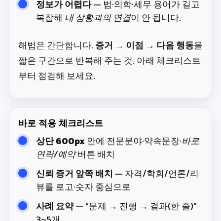
정보가 어렵다
— 법·의학·세무 용어가 길고
복잡해
내 상황과의 연결
이 안 됩니다.
해법은 간단합니다.
증거 → 이점 → 다음 행동
을
짧은 구간으로 반복해 주는 것. 아래 체크리스트
부터 점검해 보세요.
바로 적용 체크리스트
상단 600px
안에 전문분야·약속문장·
바로
연락/예약
버튼 배치
신뢰 증거 앞쪽 배치
— 자격/학회/언론/리
뷰를 로고·숫자 중심으로
사례 요약
— “문제 → 진행 → 결과(한 줄)”
3~5개