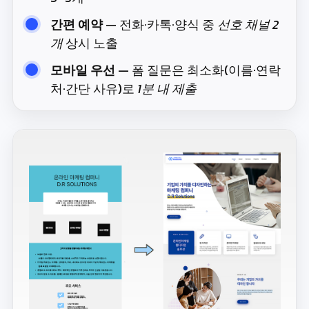
간편 예약
— 전화·카톡·양식 중
선호 채널 2
개
상시 노출
모바일 우선
— 폼 질문은 최소화(이름·연락
처·간단 사유)로
1분 내 제출