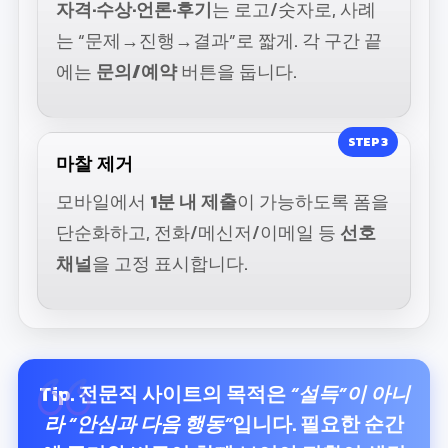
자격·수상·언론·후기
는 로고/숫자로, 사례
는 “문제→진행→결과”로 짧게. 각 구간 끝
에는
문의/예약
버튼을 둡니다.
STEP 3
마찰 제거
모바일에서
1분 내 제출
이 가능하도록 폼을
단순화하고, 전화/메신저/이메일 등
선호
채널
을 고정 표시합니다.
Tip.
전문직 사이트의 목적은
“설득”이 아니
라 “안심과 다음 행동”
입니다. 필요한 순간