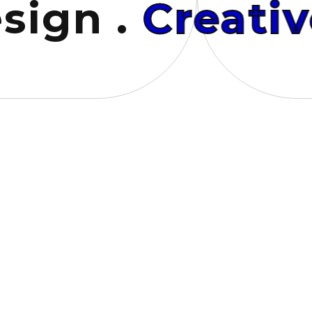
gn .
Creative