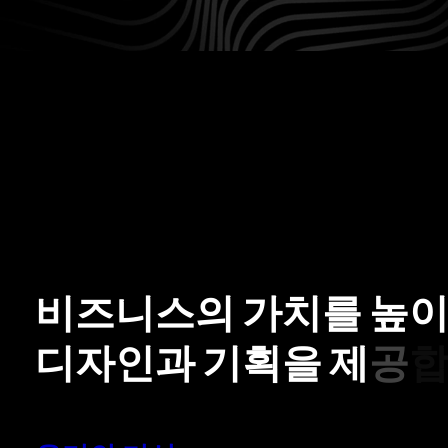
비
즈
니
스
의
가
치
를
높
디
자
인
과
기
획
을
제
공