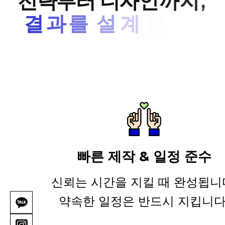
전
략
부
터
디
자
인
까
지
,
결
과
를
설
계
합
니
다
.
빠른 제작 & 일정 준수
신뢰는 시간을 지킬 때 완성됩니
약속한 일정은 반드시 지킵니다