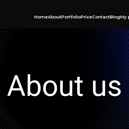
Home
About
Portfolio
Price
Contact
Blog
My 
About us