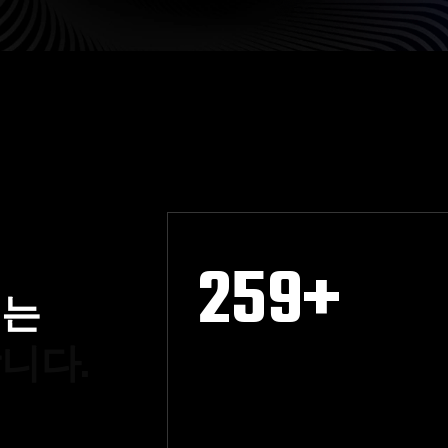
259
+
이
는
합
니
다
.