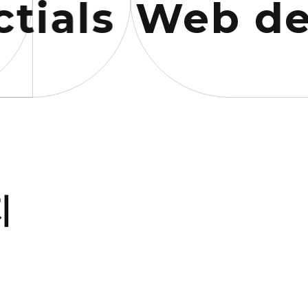
als
Web desi
지