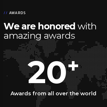
정기 업데이트
보안 점검
신규 콘텐츠 반영
필요시 운영 매뉴얼 제공
//
AWARDS
W
e
a
r
e
h
o
n
o
r
e
d
w
i
t
h
a
m
a
z
i
n
g
a
w
a
r
d
s
20
+
Awards from all over the world