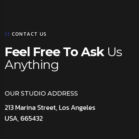
/
/
C
O
N
T
A
C
T
U
S
F
e
e
l
F
r
e
e
T
o
A
s
k
U
s
A
n
y
t
h
i
n
g
OUR STUDIO ADDRESS
213 Marina Street, Los Angeles
USA, 665432