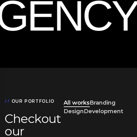
GENCY
/
/
O
U
R
P
O
R
T
F
O
L
I
O
All works
Branding
Design
Development
C
h
e
c
k
o
u
t
o
u
r