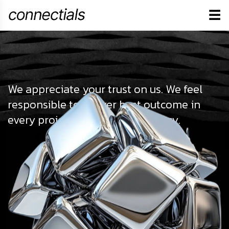
☰
We appreciate your trust on us. We feel
responsible to deliver best outcome in
every projects we do as an agency.