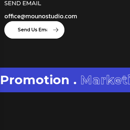
SEND EMAIL
office@mounostudio.com
Send Us Email
motion .
Marketing
.