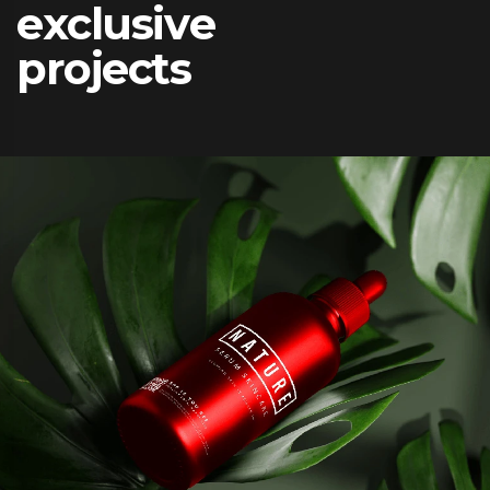
e
x
c
l
u
s
i
v
e
p
r
o
j
e
c
t
s