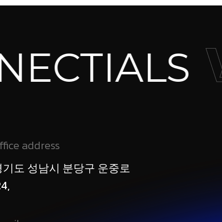
W
CTIALS
ffice address
경기도 성남시 분당구 운중로
24,