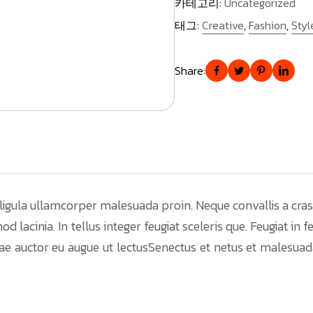
카테고리:
Uncategorized
태그:
Creative
,
Fashion
,
Styl
Share:
igula ullamcorper malesuada proin. Neque convallis a cras 
d lacinia. In tellus integer feugiat sceleris que. Feugiat in
vitae auctor eu augue ut lectusSenectus et netus et malesu