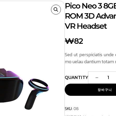
Pico Neo 3 8
ROM 3D Advan
VR Headset
₩
82
Sed ut perspiciatis unde
mo uelau dantium totam 
장바구니
SKU:
08