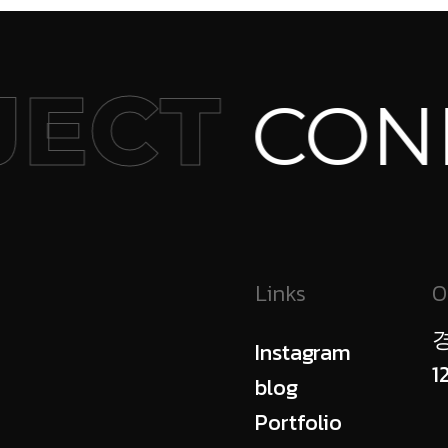
ECT
CONNE
Links
O
Instagram
1
blog
Portfolio