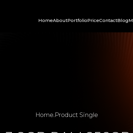
Home
About
Portfolio
Price
Contact
Blog
M
Home
.
Product Single