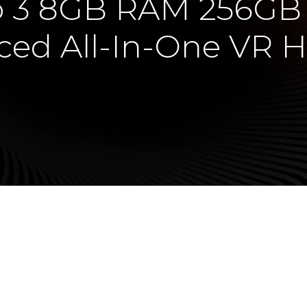
o 3 8GB RAM 256G
ed All-In-One VR 